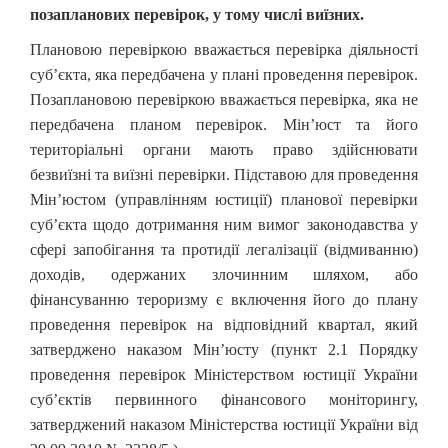
позапланових перевірок, у тому числі виїзних.
Плановою перевіркою вважається перевірка діяльності
суб’єкта, яка передбачена у плані проведення перевірок.
Позаплановою перевіркою вважається перевірка, яка не
передбачена планом перевірок. Мін’юст та його
територіальні органи мають право здійснювати
безвиїзні та виїзні перевірки. Підставою для проведення
Мін’юстом (управлінням юстиції) планової перевірки
суб’єкта щодо дотримання ним вимог законодавства у
сфері запобігання та протидії легалізації (відмиванню)
доходів, одержаних злочинним шляхом, або
фінансуванню тероризму є включення його до плану
проведення перевірок на відповідний квартал, який
затверджено наказом Мін’юсту (пункт 2.1 Порядку
проведення перевірок Міністерством юстиції України
суб’єктів первинного фінансового моніторингу,
затверджений наказом Міністерства юстиції України від