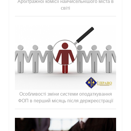
Арбітражної комісії найчисельнішого міста в
світі
Особливості зміни системи оподаткування
ФОП в перший місяць після держреєстрації