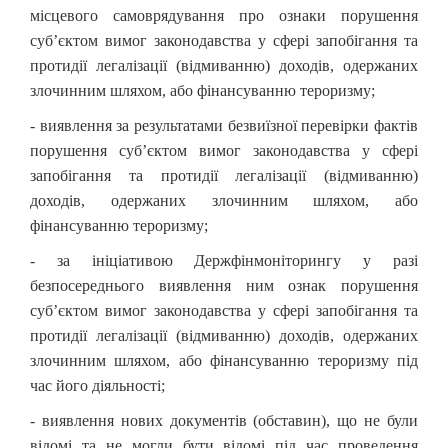
місцевого самоврядування про ознаки порушення
суб’єктом вимог законодавства у сфері запобігання та
протидії легалізації (відмиванню) доходів, одержаних
злочинним шляхом, або фінансуванню тероризму;
- виявлення за результатами безвиїзної перевірки фактів
порушення суб’єктом вимог законодавства у сфері
запобігання та протидії легалізації (відмиванню)
доходів, одержаних злочинним шляхом, або
фінансуванню тероризму;
- за ініціативою Держфінмоніторингу у разі
безпосереднього виявлення ним ознак порушення
суб’єктом вимог законодавства у сфері запобігання та
протидії легалізації (відмиванню) доходів, одержаних
злочинним шляхом, або фінансуванню тероризму під
час його діяльності;
- виявлення нових документів (обставин), що не були
відомі та не могли бути відомі під час проведення