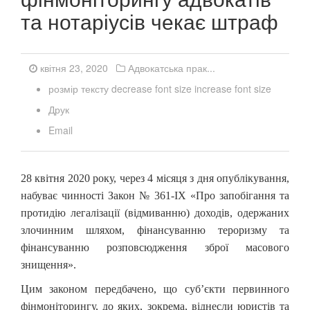
та нотаріусів чекає штраф
квітня 23, 2020
Адвокатська прак...
розмір тексту
decrease font size
increase font size
Друк
Email
28 квітня 2020 року, через 4 місяця з дня опублікування,
набуває чинності Закон № 361-IX «Про запобігання та
протидію легалізації (відмиванню) доходів, одержаних
злочинним шляхом, фінансуванню тероризму та
фінансуванню розповсюдження зброї масового
знищення».
Цим законом передбачено, що суб’єкти первинного
фінмоніторингу, до яких, зокрема, віднесли юристів та