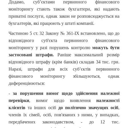
Додамо, суб’єктами первинного фінансового
моніторингу стають також бухгалтери, які надають
приватні послуги, однак закон не розповсюджується на
бухгалтерів, які працюють у штаті компанії.
Частиною 5 ст. 32 Закону № 361-IX встановлено, що до
відповідного суб'єкта первинного фінансового
моніторингу у разі порушень контролю
можуть бути
застосовані
штрафи
.
Раніше максимальний розмір
відповідного штрафу (крім банків) складав 34 тис. грн.
Наразі, штрафи для всіх суб’єктів первинного
фінансового моніторингу збільшуються, однак
диференціюються:
-
за порушення вимог щодо здійснення належної
перевірки
, вимог щодо виявлення
належності
клієнтів
та інших осіб
до політично значущих осіб
,
членів їх сімей, осіб, пов'язаних з ними, у випадках,
передбачених законодавством, - до 12 тис.