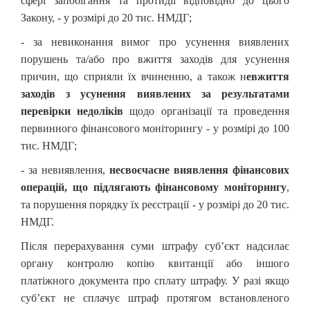
сфері запобігання та протидії відповідно до цього
Закону, - у розмірі до 20 тис. НМДГ;
- за невиконання вимог про усунення виявлених
порушень та/або про вжиття заходів для усунення
причин, що сприяли їх вчиненню, а також н
евжиття
заходів з усунення виявлених за результатами
перевірки недоліків
щодо організації та проведення
первинного фінансового моніторингу - у розмірі до
100
тис. НМДГ;
- за невиявлення,
несвоєчасне виявлення фінансових
операцій, що підлягають фінансовому моніторингу
,
та порушення порядку їх реєстрації - у розмірі до 20 тис.
НМДГ.
Після перерахування суми штрафу суб’єкт надсилає
органу контролю копію квитанції або іншого
платіжного документа про сплату штрафу. У разі якщо
суб’єкт не сплачує штраф протягом встановленого