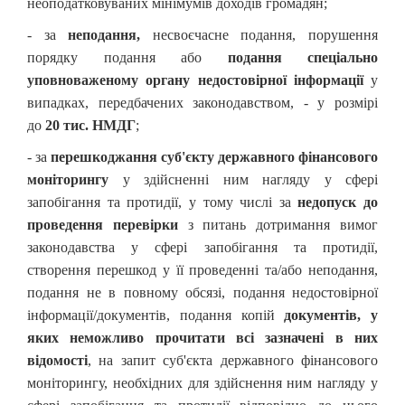
неоподатковуваних мінімумів доходів громадян;
- за
неподання,
несвоєчасне подання, порушення
порядку подання або
подання спеціально
уповноваженому органу
недостовірної інформації
у
випадках, передбачених законодавством, - у розмірі
до
20 тис. НМДГ
;
- за
перешкоджання суб'єкту державного фінансового
моніторингу
у здійсненні ним нагляду у сфері
запобігання та протидії, у тому числі за
недопуск до
проведення перевірки
з питань дотримання вимог
законодавства у сфері запобігання та протидії,
створення перешкод у її проведенні та/або неподання,
подання не в повному обсязі, подання недостовірної
інформації/документів, подання копій
документів, у
яких неможливо прочитати всі зазначені в них
відомості
, на запит суб'єкта державного фінансового
моніторингу, необхідних для здійснення ним нагляду у