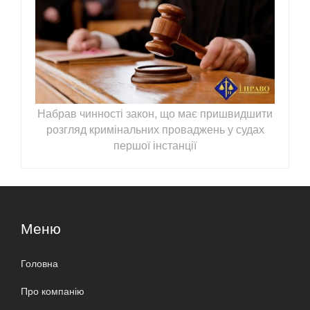
Набрав чинності закон, що має пришвидшити
розгляд кримінальних проваджень у судах
першої інстанції
Меню
Головна
Про компанію