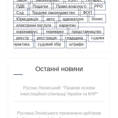
ПДВ
Податки
Право власності
РРО
Суд
Трудове законодавство
ФОП
Юрисдикція
авто
адвокатура
бізнес
електронні послуги
карантин
коронавірус
перевірки
представництво
реєстр
реєстрація
спадщина
судова
практика
судовий збір
штрафи
Останні новини
Руслан Ленівський: "Правові основи
інвестиційної співпраці України та КНР"
Руслана Ленівського призначено арбітром