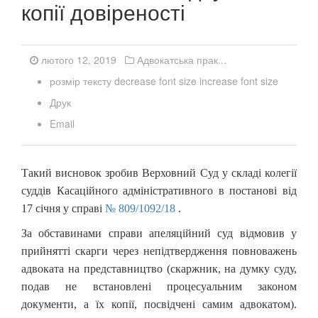
копії довіреності
лютого 12, 2019
Адвокатська прак...
розмір тексту
decrease font size
increase font size
Друк
Email
Такий висновок зробив Верховний Суд у складі колегії
суддів Касаційного адміністративного в постанові від
17 січня у справі
№ 809/1092/18
.
За обставинами справи апеляційний суд відмовив у
прийнятті скарги через непідтвердження повноважень
адвоката на представництво (скаржник, на думку суду,
подав не встановлені процесуальним законом
документи, а їх копії, посвідчені самим адвокатом).