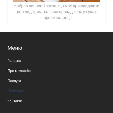
Набрав чинності закон, що має пришвидшити
розгляд кримінальних проваджень у судах
першої інстанції
Меню
Головна
Про компанію
Послуги
Публікації
Контакти