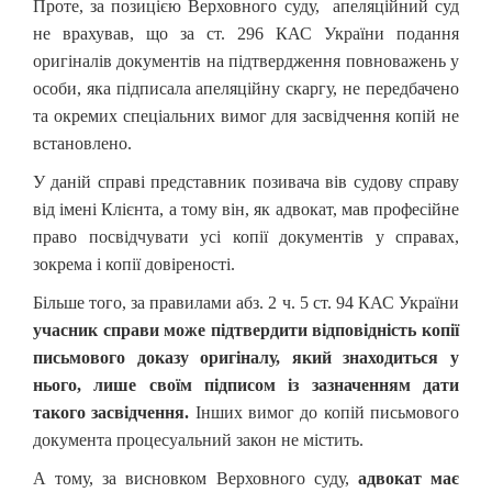
Проте, за позицією Верховного суду, апеляційний суд
не врахував, що за ст. 296
КАС
України
подання
оригіналів документів на підтвердження повноважень у
особи, яка підписала апеляційну скаргу, не передбачено
та окремих спеціальних вимог для засвідчення копій не
встановлено.
У даній справі представник позивача вів судову справу
від імені Клієнта, а тому він, як адвокат, мав професійне
право посвідчувати усі копії документів у справах,
зокрема і копії довіреності.
Більше того, за правилами абз. 2 ч. 5 ст. 94 КАС України
учасник справи може підтвердити відповідність копії
письмового доказу оригіналу, який знаходиться у
нього, лише своїм підписом із зазначенням дати
такого засвідчення.
Інших вимог до копій письмового
документа процесуальний закон не містить.
А тому, за висновком Верховного суду,
а
двокат має