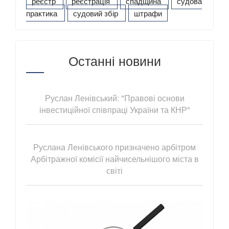
реєстр
реєстрація
спадщина
судова
практика
судовий збір
штрафи
Останні новини
Руслан Ленівський: "Правові основи
інвестиційної співпраці України та КНР"
Руслана Ленівського призначено арбітром
Арбітражної комісії найчисельнішого міста в
світі