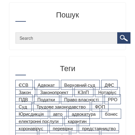
Пошук
Теги
ЄСВ
Адвокат
Верховний суд
ДФС
Закон
Законопроект
КЗпП
Нотаріус
ПДВ
Податки
Право власності
РРО
Суд
Трудове законодавство
ФОП
Юрисдикція
авто
адвокатура
бізнес
електронні послуги
карантин
коронавірус
перевірки
представництво