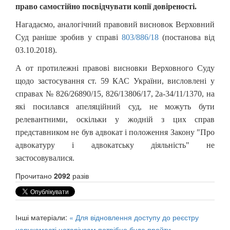
право самостійно посвідчувати копії довіреності.
Нагадаємо, аналогічний правовий висновок Верховний
Суд раніше зробив у справі
803/886/18
(постанова від
03.10.2018).
А от протилежні правові висновки Верховного Суду
щодо застосування ст. 59 КАС України, висловлені у
справах № 826/26890/15, 826/13806/17, 2а-34/11/1370, на
які посилався апеляційний суд, не можуть бути
релевантними, оскільки у жодній з цих справ
представником не був адвокат і положення Закону "Про
адвокатуру і адвокатську діяльність" не
застосовувалися.
Прочитано
2092
разів
Інші матеріали:
« Для відновлення доступу до реєстру
нерухомості нотаріусам потрібно буде пройти